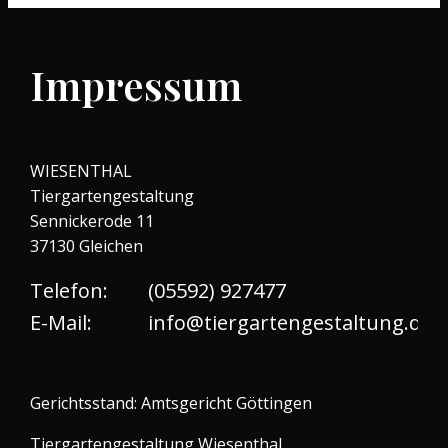
Zum
Inhalt
Impressum
springen
WIESENTHAL
Tiergartengestaltung
Sennickerode 11
37130 Gleichen
Telefon:
(05592) 927477
E-Mail:
info@tiergartengestaltung.de
Gerichtsstand: Amtsgericht Göttingen
Tiergartengestaltung Wiesenthal